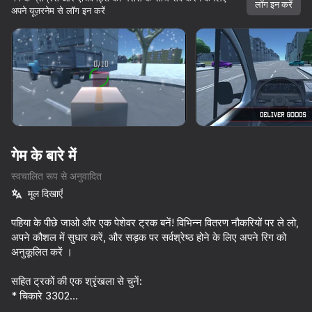
लॉग इन करें
अपने यूज़रनेम से लॉग इन करें
डिवाइस घुमाएँ
यह गेम केवल लैंडस्केप
ओरिएंटेशन का समर्थन करता है
गेम के बारे में
स्वचालित रूप से अनुवादित
मूल दिखाएँ
पहिया के पीछे जाओ और एक पेशेवर ट्रक बनें! विभिन्न वितरण नौकरियों पर ले लो,
अपने कौशल में सुधार करें, और सड़क पर सर्वश्रेष्ठ होने के लिए अपने रिग को
अनुकूलित करें ।
प्ले
सहित ट्रकों की एक श्रृंखला से चुनें:
69
70
73
71
* चिकारे 3302
Car Crash Test
Driving School Simulator
Long-haul trucking simulator
* मैन टीजीएल