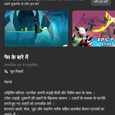
लॉग इन करें
अपने यूज़रनेम से लॉग इन करें
डिवाइस घुमाएँ
यह गेम केवल लैंडस्केप
ओरिएंटेशन का समर्थन करता है
गेम के बारे में
स्वचालित रूप से अनुवादित
मूल दिखाएँ
गेमप्ले
अद्वितीय चरित्र: प्रत्येक अपनी लड़ाई शैली और विशेष चाल के साथ ।
प्ले
टॉवर लड़ाई: दुश्मनों की लहरों के खिलाफ सामना । टावरों के माध्यम से प्रगति
करते हुए नए पात्रों को अनलॉक करें ।
77
84
81
शानदार हमले: शेक, ज़ूम और स्क्रीन फ्लैश सहित आकर्षक कैमरा प्रभावों का
Loot Miner: Cyber Wasteland
Battle of the red and blue agents
Slap Aura
DTA 6
आनंद लें ।