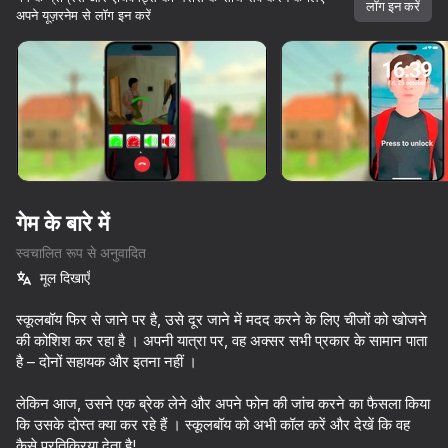
लॉग इन करें
अपने यूज़रनेम से लॉग इन करें
गेम के बारे में
स्वचालित रूप से अनुवादित
मूल दिखाएँ
स्कूलबॉय फिर से जाने पर है, उसे दूर जाने में मदद करने के लिए चीजों को खोजने
की कोशिश कर रहा है । अपनी यात्रा पर, वह अक्सर सभी प्रकार के सामान पाता
है – दोनों सहायक और इतना नहीं ।
लेकिन आज, उसने एक ब्रेक लेने और अपने फोन की जांच करने का फैसला किया
72
57
55
46
कि उसके दोस्त क्या कर रहे हैं । स्कूलबॉय को अभी कॉल करें और देखें कि वह
My Resale. Cases and sales
Security Guard Simulator
Call Booba
School Simu
कैसे प्रतिक्रिया देता है!