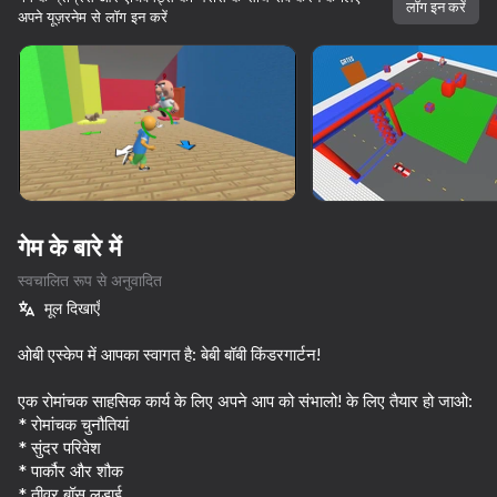
लॉग इन करें
अपने यूज़रनेम से लॉग इन करें
डिवाइस घुमाएँ
यह गेम केवल लैंडस्केप
ओरिएंटेशन का समर्थन करता है
गेम के बारे में
स्वचालित रूप से अनुवादित
मूल दिखाएँ
ओबी एस्केप में आपका स्वागत है: बेबी बॉबी किंडरगार्टन!
एक रोमांचक साहसिक कार्य के लिए अपने आप को संभालो! के लिए तैयार हो जाओ:
प्ले
* रोमांचक चुनौतियां
* सुंदर परिवेश
74
84
70
71
* पार्कौर और शौक
Thief Puzzle
Rainbow Friends Return
Nextbots: Sandbox of Memes
* तीव्र बॉस लड़ाई