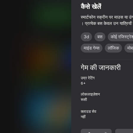
पज़ल्स
कैज़ुअल
igrimob
कैसे खेलें
अब खेलें
स्मार्टफोन स्क्रीन पर माउस या उंग
। प्रत्येक बस केवल उन यात्रियों
3d
बस
कोई रजिस्ट्रे
समान खेल
माइंड गेम्स
लॉजिक
मोब
गेम की जानकारी
उम्र रेटिंग
77
82
6+
Obby: Brainrot Train Chase
Parking Car: Park
लोकलाइज़ेशन
रूसी
क्लाउड सेव
नहीं
70
84