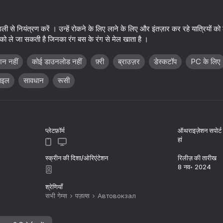
ली से नियंत्रण करें । उन्हें रोकने के लिए लाने के लिए और इंतज़ार कर रहे यात्रियों को ल
 को ले जा सकती है जिनका रंग बस के रंग से मेल खाता है ।
शन नहीं
कोई डाउनलोड नहीं
फ़्री
ब्राउज़र
डेस्कटॉप
PC के लिए
ाइल
सावधान
रूसी
प्लेटफ़ॉर्म
ऑथराइज़ेशन सपोर्ट
73
71
हां
ing Jam
Bus fever
Bus Escape: Clear 
स्क्रीन की दिशा/ओरिएंटेशन
रिलीज़ की तारीख
8 नव॰ 2024
श्रेणियाँ
सभी गेम्स
पज़ल्स
Автовокзал
80
64