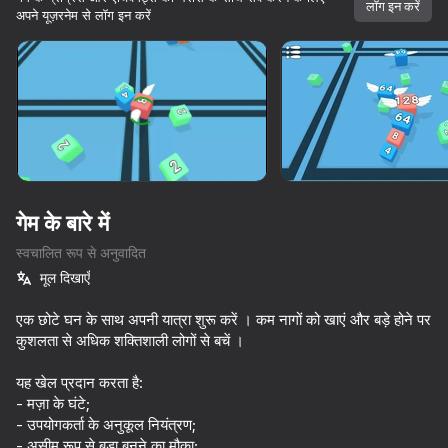
सभी आपके।
लॉग इन करें
अपने यूज़रनेम से लॉग इन करें
डिवाइस घुमाएँ
यह गेम केवल लैंडस्केप
ओरिएंटेशन का समर्थन करता है
शुरू करें
गेम के बारे में
स्वचालित रूप से अनुवादित
मूल दिखाएँ
एक छोटे घन के साथ अपनी यात्रा शुरू करें । कम नागों को खाएं और बड़े होने पर
कुशलता से अधिक शक्तिशाली लोगों से बचें ।
प्ले
यह खेल प्रदान करता है:
- मज़ा के घंटे;
84
78
76
72
- उपयोगकर्ता के अनुकूल नियंत्रण;
Slap Aura
Inkly Arena
I'm a Monster!
- असीम रूप से बड़ा बनने का मौका;