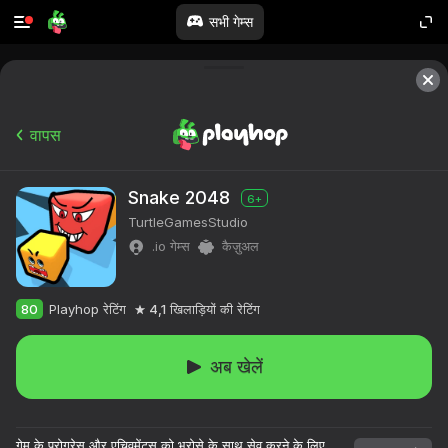
सभी गेम्स
वापस
Snake 2048
6+
TurtleGamesStudio
.io गेम्स
कैज़ुअल
80
Playhop रेटिंग
4,1
खिलाड़ियों की रेटिंग
अब खेलें
१०,००० से अधिक खेल।

सभी मुफ्त।

गेम के प्रोग्रेस और एचिवमेंट्स को भरोसे के साथ सेव करने के लिए