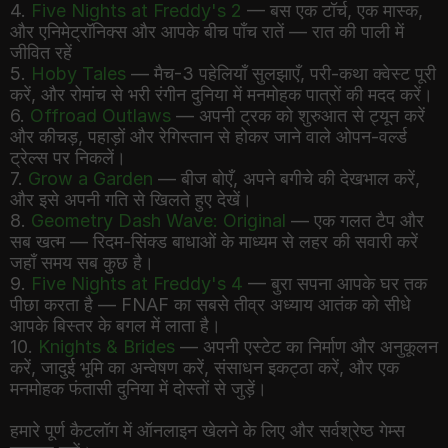
4.
Five Nights at Freddy's 2
— बस एक टॉर्च, एक मास्क,
और एनिमेट्रॉनिक्स और आपके बीच पाँच रातें — रात की पाली में
जीवित रहें
5.
Hoby Tales
— मैच-3 पहेलियाँ सुलझाएँ, परी-कथा क्वेस्ट पूरी
करें, और रोमांच से भरी रंगीन दुनिया में मनमोहक पात्रों की मदद करें।
6.
Offroad Outlaws
— अपनी ट्रक को शुरुआत से ट्यून करें
और कीचड़, पहाड़ों और रेगिस्तान से होकर जाने वाले ओपन-वर्ल्ड
ट्रेल्स पर निकलें।
7.
Grow a Garden
— बीज बोएँ, अपने बगीचे की देखभाल करें,
और इसे अपनी गति से खिलते हुए देखें।
8.
Geometry Dash Wave: Original
— एक गलत टैप और
सब खत्म — रिदम-सिंक्ड बाधाओं के माध्यम से लहर की सवारी करें
जहाँ समय सब कुछ है।
9.
Five Nights at Freddy's 4
— बुरा सपना आपके घर तक
पीछा करता है — FNAF का सबसे तीव्र अध्याय आतंक को सीधे
आपके बिस्तर के बगल में लाता है।
10.
Knights & Brides
— अपनी एस्टेट का निर्माण और अनुकूलन
करें, जादुई भूमि का अन्वेषण करें, संसाधन इकट्ठा करें, और एक
मनमोहक फंतासी दुनिया में दोस्तों से जुड़ें।
हमारे पूर्ण कैटलॉग में ऑनलाइन खेलने के लिए और सर्वश्रेष्ठ गेम्स