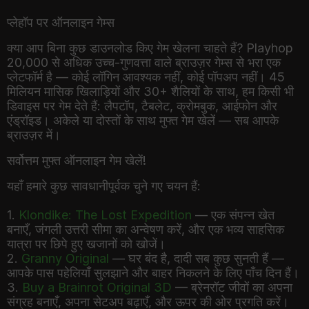
प्लेहॉप पर ऑनलाइन गेम्स
क्या आप बिना कुछ डाउनलोड किए गेम खेलना चाहते हैं? Playhop
20,000 से अधिक उच्च-गुणवत्ता वाले ब्राउज़र गेम्स से भरा एक
प्लेटफॉर्म है — कोई लॉगिन आवश्यक नहीं, कोई पॉपअप नहीं। 45
मिलियन मासिक खिलाड़ियों और 30+ शैलियों के साथ, हम किसी भी
डिवाइस पर गेम देते हैं: लैपटॉप, टैबलेट, क्रोमबुक, आईफोन और
एंड्रॉइड। अकेले या दोस्तों के साथ मुफ्त गेम खेलें — सब आपके
ब्राउज़र में।
सर्वोत्तम मुफ्त ऑनलाइन गेम खेलें!
यहाँ हमारे कुछ सावधानीपूर्वक चुने गए चयन हैं:
1.
Klondike: The Lost Expedition
— एक संपन्न खेत
बनाएँ, जंगली उत्तरी सीमा का अन्वेषण करें, और एक भव्य साहसिक
यात्रा पर छिपे हुए खजानों को खोजें।
2.
Granny Original
— घर बंद है, दादी सब कुछ सुनती हैं —
आपके पास पहेलियाँ सुलझाने और बाहर निकलने के लिए पाँच दिन हैं।
3.
Buy a Brainrot Original 3D
— ब्रेनरॉट जीवों का अपना
संग्रह बनाएँ, अपना सेटअप बढ़ाएँ, और ऊपर की ओर प्रगति करें।