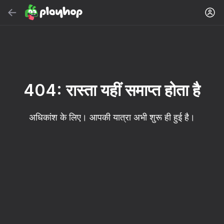
सर्च करें
गेम या शैली खोजें
मुफ़्त ऑनलाइन गेम
अनुशंसित
404: रास्ता यहीं समाप्त होता है
अधिकांश के लिए। आपकी यात्रा अभी शुरू ही हुई है।
16+
85
89
86
Spider Solitaire (1, 2,
Duck Rescue: Screw
Mahjong Blast
and 4 suits)
Clear