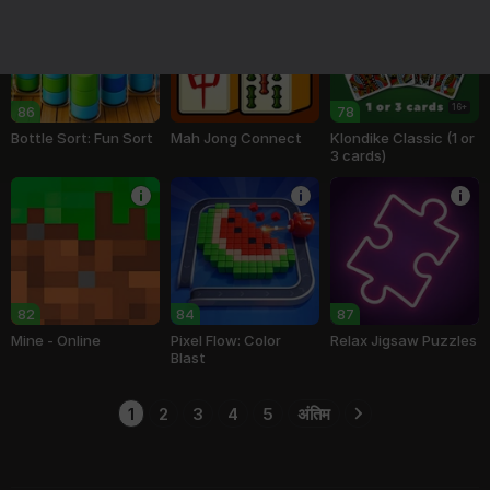
16+
86
78
Bottle Sort: Fun Sort
Mah Jong Connect
Klondike Classic (1 or
3 cards)
82
84
87
Mine - Online
Pixel Flow: Color
Relax Jigsaw Puzzles
Blast
1
2
3
4
5
अंतिम