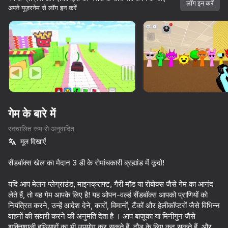
लॉग इन करें
अपने यूज़रनेम से लॉग इन करें
डिवाइस घुमाएँ
यह गेम केवल लैंडस्केप
ओरिएंटेशन का समर्थन करता है
गेम के बारे में
स्वचालित रूप से अनुवादित
मूल दिखाएँ
सैंडबॉक्स खेल का मैदान 3 डी के रोमांचकारी ब्रह्मांड में कूदो!
यदि आप मेलन प्लेग्राउंड, माइनक्राफ्ट, गैरी मॉड या रोबोक्स जैसे गेम का आनंद
प्ले
लेते हैं, तो यह गेम आपके लिए है! यह ओपन-वर्ल्ड सैंडबॉक्स आपको प्राणियों को
नियंत्रित करने, उन्हें आदेश देने, कारों, विमानों, टैंकों और हेलीकॉप्टरों जैसे विभिन्न
84
81
73
73
वाहनों की सवारी करने की अनुमति देता है । आप बाज़ूका या मिनीगुन जैसे
Rainbow Friends Return
Imposter 3D online horror
Five Nights at Freddy's Playground Sandbox
शक्तिशाली हथियारों का भी उपयोग कर सकते हैं, दौड़ के लिए कूद सकते हैं, और