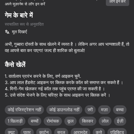
लॉग इन करें
अपने यूज़रनेम से लॉग इन करें
डिवाइस घुमाएँ
गेम के बारे में
यह गेम केवल लैंडस्केप
स्वचालित रूप से अनुवादित
ओरिएंटेशन का समर्थन करता है
मूल दिखाएँ
अभी, गुब्बारा दोस्तों के साथ खेलने में व्यस्त है । लेकिन अगर आप भाग्यशाली हैं, तो
वह आपसे बात कर पाएगा! जल्द ही शारिक को बुलाओ!
कैसे खेलें
1. वार्तालाप प्रारंभ करने के लिए, वर्ण आइकन चुनें.
3. आप लाल हैंडसेट आइकन पर क्लिक करके कॉल को समाप्त कर सकते हैं ।
4. मिनी-गेम खेलकर नई कॉल तक पहुंच प्राप्त की जा सकती है ।
5. उसे संदेश भेजने के लिए चरित्र के साथ आइकन पर क्लिक करें ।
प्ले
कोई रजिस्ट्रेशन नहीं
कोई डाउनलोड नहीं
फ़्री
मज़ा
बच्चा
1 खिलाड़ी
बच्चों
रोमांचक
कूल
क्लिकर
लोल
ईज़ी
36
42
31
Apple Worm
Call Metromen
Sell Lemonade: Idle Tycoon
क्यूट
पात्र
कार्टून
सरल
आरामदेह
कुत्ते
एडिक्टिव