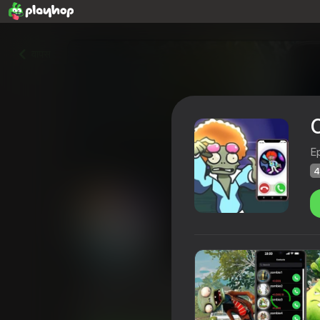
वापस
E
4
Call the Dancing Zombie Now
Playhop रेटिंग
48
4,5
खिलाड़ियों की रेटिंग
12+