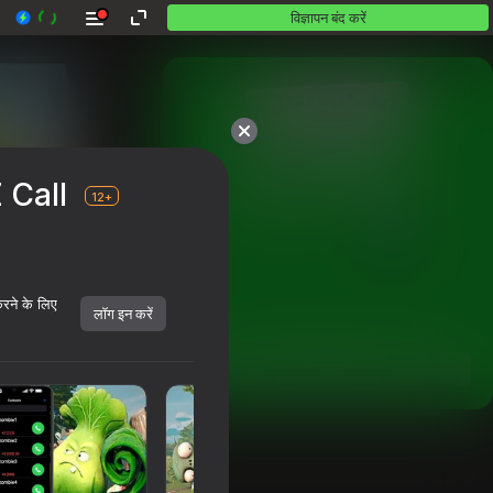
विज्ञापन बंद करें
10,000 से अधिक गेम।

 Call
सभी मुफ़्त। सभी आपके।
12+
करने के लिए
लॉग इन करें
शुरू करें