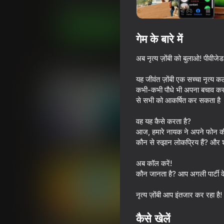
लड़कों के लिए
सिमूलेटर्स
EpicGamesStore
अब खेलें
गेम के बारे में
अब नृत्य ज़ोंबी को बुलाओ! पीवीजे
समान खेल
यह जीवंत ज़ोंबी एक सच्चा नृत्य 
कभी-कभी पौधे भी अपना बचाव करना भ
से सभी को आकर्षित कर सकता है
वह यह कैसे करता है?
आज, हमारे नायक ने अपने फोन की जा
18+
53
60
कौन से रुझान लोकप्रिय हैं? और 
Sniper Shot: Bullet Time
Sprunki Phase 3 
अब कॉल करें!
कौन जानता है? आप अगली पार्टी क
नृत्य ज़ोंबी आप इंतजार कर रहा है
67
72
कैसे खेलें