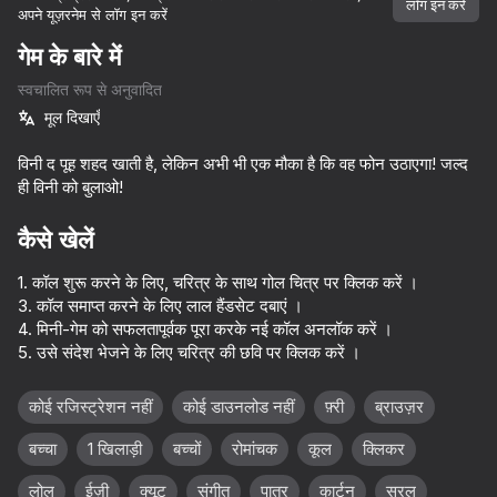
लॉग इन करें
अपने यूज़रनेम से लॉग इन करें
डिवाइस घुमाएँ
गेम के बारे में
यह गेम केवल लैंडस्केप
स्वचालित रूप से अनुवादित
ओरिएंटेशन का समर्थन करता है
मूल दिखाएँ
विनी द पूह शहद खाती है, लेकिन अभी भी एक मौका है कि वह फोन उठाएगा! जल्द
ही विनी को बुलाओ!
कैसे खेलें
1. कॉल शुरू करने के लिए, चरित्र के साथ गोल चित्र पर क्लिक करें ।
3. कॉल समाप्त करने के लिए लाल हैंडसेट दबाएं ।
4. मिनी-गेम को सफलतापूर्वक पूरा करके नई कॉल अनलॉक करें ।
5. उसे संदेश भेजने के लिए चरित्र की छवि पर क्लिक करें ।
प्ले
कोई रजिस्ट्रेशन नहीं
कोई डाउनलोड नहीं
फ़्री
ब्राउज़र
बच्चा
1 खिलाड़ी
बच्चों
रोमांचक
कूल
क्लिकर
63
53
50
48
Check Huggy Wuggy phone!
Capybara Evolution: Clicker
Call Dandy world now!
लोल
ईज़ी
क्यूट
संगीत
पात्र
कार्टून
सरल