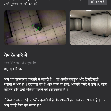
लॉग इन करें
अपने यूज़रनेम से लॉग इन करें
डिवाइस घुमाएँ
यह गेम केवल लैंडस्केप
ओरिएंटेशन का समर्थन करता है
गेम के बारे में
स्वचालित रूप से अनुवादित
मूल दिखाएँ
आप एक रहस्यमय तहखाने में जागते हैं । यह अजीब वस्तुओं और टिमटिमाती
रोशनी से भरा है । दरवाजा बंद है, और बचने के लिए, आपको कमरे में छिपे 10 वाल्व
खोजने और उन्हें सक्रिय करने की आवश्यकता है ।
प्ले
लेकिन सावधान रहें! फ्रेडी तहखाने में है और आपकी हर चाल सुन सकता है । क्या
66
70
61
आप पकड़े बिना बच सकते हैं?
Five Nights at Freddy's Remaster
Poppy Playtime Chapter 1 - Original
Nextbots: Sandbox of Memes