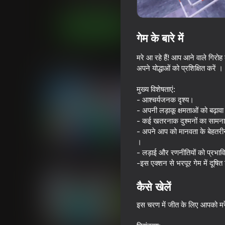
कार्रवाई
लड़कों के लिए
Каракусики
अब खेलें
गेम के बारे में
मरे आ रहे हैं! आप आने वाले गिरोह
समान खेल
अपने योद्धाओं को प्रशिक्षित करें 
मुख्य विशेषताएं:
- आश्चर्यजनक दृश्य।
- अपनी लड़ाकू क्षमताओं को बढ़ावा 
- कई खतरनाक दुश्मनों का सामना 
- अपने आप को मानवता के बेहतरीन ह
60
66
।
Mine Fight! Cut Mob Army!
Battle of the Soldi
- लड़ाई और रणनीतियों को प्रभाव
vs Blue
-इस एक्शन से भरपूर गेम में दूषित
कैसे खेलें
इस चरण में जीत के लिए आपको मर
54
59