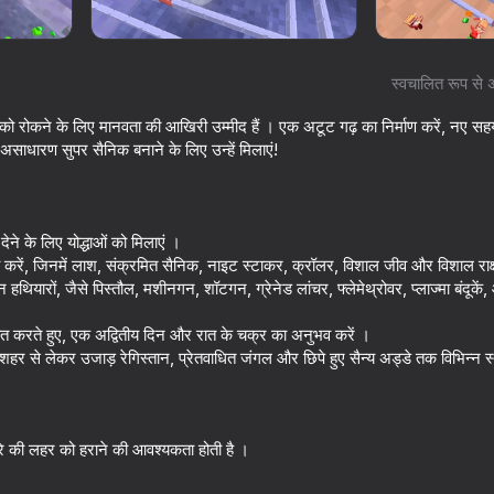
स्वचालित रूप से 
 को रोकने के लिए मानवता की आखिरी उम्मीद हैं । एक अटूट गढ़ का निर्माण करें, नए सहयो
। असाधारण सुपर सैनिक बनाने के लिए उन्हें मिलाएं!
देने के लिए योद्धाओं को मिलाएं ।
करें, जिनमें लाश, संक्रमित सैनिक, नाइट स्टाकर, क्रॉलर, विशाल जीव और विशाल राक्
थियारों, जैसे पिस्तौल, मशीनगन, शॉटगन, ग्रेनेड लांचर, फ्लेमेथ्रोवर, प्लाज्मा बंदूकें
53
50
ers: Red
Main Craft Playground!
Noob snake 2048
ित करते हुए, एक अद्वितीय दिन और रात के चक्र का अनुभव करें ।
Ragdoll Show!
 शहर से लेकर उजाड़ रेगिस्तान, प्रेतवाधित जंगल और छिपे हुए सैन्य अड्डे तक विभिन्न स्
े की लहर को हराने की आवश्यकता होती है ।
16+
56
42