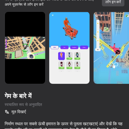
लॉग इन करें
अपने यूज़रनेम से लॉग इन करें
गेम के बारे में
स्वचालित रूप से अनुवादित
मूल दिखाएँ
65
65
58
67
10,000 से अधिक गेम।

सभी मुफ्त। सभी आपके।
Perfect Flip
निर्माण स्थल पर सबसे ऊंची इमारत के ऊपर से पुतला खटखटाएं और देखें कि यह
Extreme Flip
Trampoline Flip