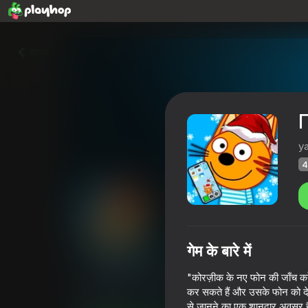
वापस
y
4
गेम के बारे में
Проверь Новый Телефон К
"कोरज़ीक के नए फोन की जाँच करें
कर सकते हैं और उसके फोन को देख स
Playhop रेटिंग
48
4,0
खिलाड़ियों की रेटिंग
6+
से जानने का एक शानदार अवसर ह