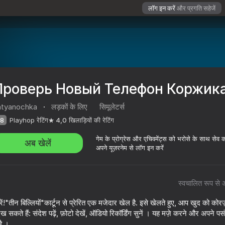
लॉग इन करें
और प्रगति सहेजें
Проверь Новый Телефон Коржика
atyanochka
·
लड़कों के लिए
सिमूलेटर्स
8
Playhop रेटिंग
4,0
खिलाड़ियों की रेटिंग
गेम के प्रोग्रेस और एचिवमेंट्स को भरोसे के साथ सेव 
अब खेलें
अपने यूज़रनेम से लॉग इन करें
स्वचालित रूप से 
оржика!
!"तीन बिल्लियों"कार्टून से प्रेरित एक मजेदार खेल है. इसे खेलते हुए, आप खुद को कोर
कते हैं: संदेश पढ़ें, फ़ोटो देखें, ऑडियो रिकॉर्डिंग सुनें । यह मज़े करने और अपने पस
ै ।