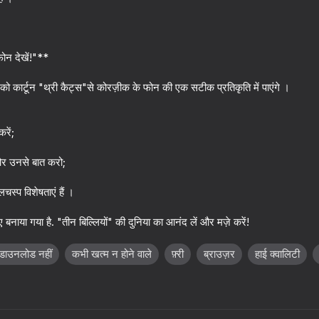
ोन देखें!"**
 कार्टून "थ्री कैट्स"से कोरज़ीक के फोन की एक सटीक प्रतिकृति में पाएंगे ।
रें;
और उनसे बात करो;
63
66
स्प विशेषताएं हैं ।
Call Wenda Sprunki Now!
Box Playground: Pun
बनाया गया है. "तीन बिल्लियों" की दुनिया का आनंद लें और मज़े करें!
डाउनलोड नहीं
कभी खत्म न होने वाले
फ़्री
ब्राउज़र
हाई क्वालिटी
55