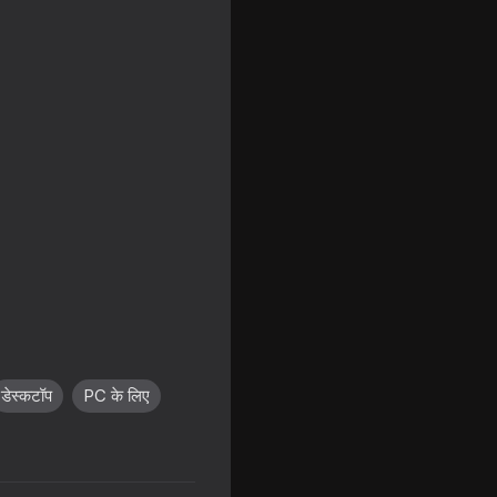
ch It!
डेस्कटॉप
PC के लिए