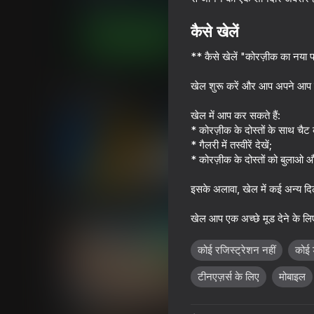
लड़कों के लिए
सिमूलेटर्स
yatyanochka
कैसे खेलें
अब खेलें
** कैसे खेलें "कोरज़ीक का नया फ
खेल शुरू करें और आप अपने आप को
समान खेल
खेल में आप कर सकते हैं:
* कोरज़ीक के दोस्तों के साथ चैट क
* गैलरी में तस्वीरें देखें;
* कोरज़ीक के दोस्तों को बुलाओ 
60
53
इसके अलावा, खेल में कई अन्य दिलच
It's not my neighbor: FNAF!
Cookie Clicker
खेल आप एक अच्छे मूड देने के लिए 
कोई रजिस्ट्रेशन नहीं
कोई 
टीनएज़र्स के लिए
मोबाइल
56
70