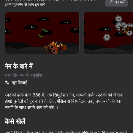
सभी आपके।
लॉग इन करें
अपने यूज़रनेम से लॉग इन करें
डिवाइस घुमाएँ
यह गेम केवल लैंडस्केप
ओरिएंटेशन का समर्थन करता है
शुरू करें
गेम के बारे में
स्वचालित रूप से अनुवादित
मूल दिखाएँ
स्प्रुंकी डार्क फेज 666 में, एक सिमुलेशन गेम, आपको डार्क स्प्रुंकी को जीतना
होगा! चुनौती को दूर करने के लिए, पेंसिल से विस्फोटक तक, उपकरणों की एक
सरणी के साथ अपने आप को बांधे ।
प्ले
कैसे खेलें
85
62
54
58
Sprunki World Online RP - Play with Friends!
Sprunki Shuvali
Sprunki Kissing Mod
Sprunked
अपने डिवाइस के इनपुट टूल का उपयोग करके एक हथियार चुनें, फिर हमला करने