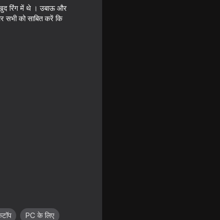
ुद रिंग में थे । उबाऊ और
र सभी को साबित करें कि
18+
16+
कटॉप
PC के लिए