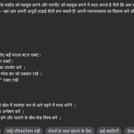
ाई के माहौल को महसूस करने और मारपीट को महसूस करने में मदद करता है जैसे कि आप ख
 — यहां आप अपनी अनूठी लड़ाई शैली बना सकते हैं! अपनी रचनात्मकता का विकास करें औ
 लिए बाईं माउस बटन दबाएं।
न दबाएँ।
का उपयोग करें ।
 स्पेस बार को दबाकर रखें ।
16+
18+
53
65
 दबाए रखें!
mpletely!
Sniper Shot: Bullet Time
Ninja's Blade
ेल में स्वतंत्र रूप से आगे बढ़ने में मदद करेंगे ।
अन्वेषण करें ।
़ने और चलाने के बीच मोड स्विच करें ।
59
55
कोई रजिस्ट्रेशन नहीं
दोस्तों के साथ खेलने के लिए
हाई क्वालिटी
डेस्