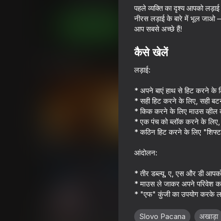
कार्रवाई
लड़कों के लिए
HEVREON
पहले व्यक्ति का दृश्य आपको लड़
नीरस लड़ाई के बारे में भूल जाओ
अब खेलें
आप सबसे अच्छे हैं!
कैसे खेलें
समान खेल
लड़ाई:
* अपने बाएं हाथ से हिट करने के
* सही हिट करने के लिए, सही बट
* किक करने के लिए माउस व्हील 
* एक पंच को ब्लॉक करने के लिए,
16+
67
64
* कठिन हिट करने के लिए "शिफ्ट"
Gladiator Fights
Break the Noob Co
आंदोलन:
* तीर डब्ल्यू, ए, एस और डी आपको ख
* माउस ले जाकर अपने परिवेश का 
* "एफ" कुंजी का उपयोग करके लड
16+
64
62
Slovo Pacana
अखाड़ा