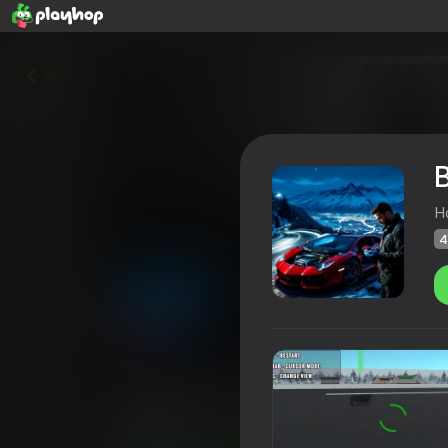
वापस
H
4
Build your Lambo: New Year
Playhop रेटिंग
47
3,7
खिलाड़ियों की रेटिंग
6+