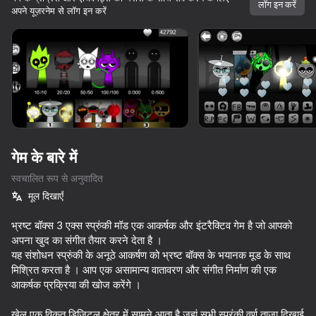
लॉग इन करें
अपने यूज़रनेम से लॉग इन करें
डिवाइस घुमाएँ
यह गेम केवल लैंडस्केप
ओरिएंटेशन का समर्थन करता है
गेम के बारे में
स्वचालित रूप से अनुवादित
मूल दिखाएँ
भ्रष्ट बॉक्स 3 एक्स स्प्रुंकी मॉड एक आकर्षक और इंटरैक्टिव गेम है जो आपको
अपना खुद का संगीत तैयार करने देता है ।
यह संशोधन स्प्रुंकी के अनूठे आकर्षण को भ्रष्ट बॉक्स के भयानक मूड के साथ
प्ले
मिश्रित करता है । आप एक असामान्य वातावरण और संगीत निर्माण की एक
आकर्षक प्रक्रिया की खोज करेंगे ।
65
85
73
62
Sprunki
Sprunki World Online RP - Play with Friends!
Sprunki Phase Playground: Create Sprunki and Music
Sprunki Shu
खेल एक विकृत डिजिटल क्षेत्र में सामने आता है जहां सभी स्प्रंकी वर्ण ताजा दिखाई