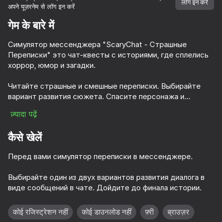
लॉग इन करें
अपने यूज़रनेम से लॉग इन करें
गेम के बारे में
Симулятор мессенджера "ScaryChat - Страшные
Переписки" это чат-квесты с историями, где сплелись
хоррор, юмор и загадки.
Читайте страшные и смешные переписки. Выбирайте
вариант развития сюжета. Спасите персонажа и
дойдите до финала истории.
ज़्यादा पढ़ें
कैसे खेलें
Перед вами симулятор переписки в мессенджере.
Выбирайте один из двух вариантов развития диалога в
виде сообщений в чате. Дойдите до финала истории.
48
52
52
10,000 से अधिक गेम।

सभी मुफ्त। सभी आपके।
कोई रजिस्ट्रेशन नहीं
कोई डाउनलोड नहीं
फ़्री
ब्राउज़र
Swipe and Chat with Girls
This Meme Won
Call Pomni right now!