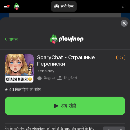
सभी गेम्स
वापस
ScaryChat - Страшные
12+
Переписки
XenaPlay
कैज़ुअल
सिमूलेटर्स
4,1
खिलाड़ियों की रेटिंग
अब खेलें
गेम के प्रोग्रेस और एचिवमेंट्स को भरोसे के साथ सेव करने के लिए