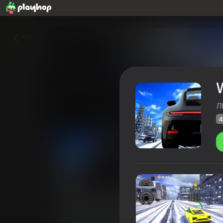
वापस
W
Л
4
Winter drift, new cars!
Playhop रेटिंग
42
4,1
खिलाड़ियों की रेटिंग
6+