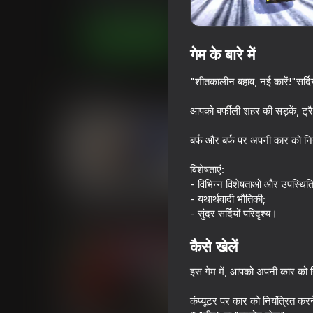
सिमूलेटर्स
लड़कों के लिए
ЛЕСОПЕД ИГРЫ
अब खेलें
गेम के बारे में
"शीतकालीन बहाव, नई कारें!"सर्दिय
समान खेल
आपको बर्फीली शहर की सड़कें, ट्
बर्फ और बर्फ पर अपनी कार को नियंत्
विशेषताएं:
- विभिन्न विशेषताओं और उपस्थिति के 
63
53
- यथार्थवादी भौतिकी;
Car Crash Simulator - Police
Chasing traffic
- सुंदर सर्दियों परिदृश्य।
Chase
कैसे खेलें
इस गेम में, आपको अपनी कार को न
कंप्यूटर पर कार को नियंत्रित करने
67
66