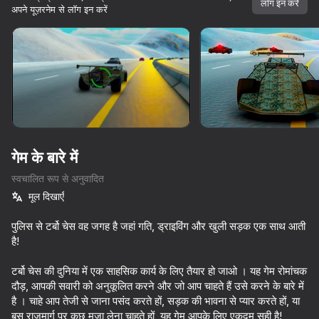
लॉग इन करें
अपने यूज़रनेम से लॉग इन करें
डिवाइस घुमाएँ
यह गेम केवल लैंडस्केप
ओरिएंटेशन का समर्थन करता है
गेम के बारे में
स्वचालित रूप से अनुवादित
मूल दिखाएँ
पुलिस से टर्बो चेस वह जगह है जहां गति, ड्राइविंग और खुली सड़क एक साथ आती
है!
प्ले
टर्बो चेस की दुनिया में एक साहसिक कार्य के लिए तैयार हो जाओ । यह गेम रोमांचक
दौड़, आपकी सवारी को अनुकूलित करने और जो आप चाहते हैं उसे करने के बारे में
64
68
60
46
है । चाहे आप तेजी से जाना पसंद करते हों, सड़क की भावना से प्यार करते हों, या
Offroad Outlaws
BMG: CrashDay 2025
Car Accident Car Crash Simulator
Moto Physi
बस राजमार्ग पर कुछ मज़ा लेना चाहते हों, यह गेम आपके लिए एकदम सही है!