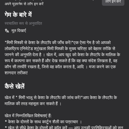
लॉग इन करें
अपने यूज़रनेम से लॉग इन करें
डिवाइस घुमाएँ
गेम के बारे में
यह गेम केवल लैंडस्केप
स्वचालित रूप से अनुवादित
ओरिएंटेशन का समर्थन करता है
मूल दिखाएँ
"मिमी मिश्की से केशा के लैपटॉप की जाँच करें!"एक ऐसा गेम है जो आपको
लोकप्रिय एनिमेटेड श्रृंखला मिमी मिश्की के मुख्य चरित्र को बेहतर तरीके से
जानने की अनुमति देता है । खेल में, आप खुद को केशा के लैपटॉप के मालिक के
रूप में कल्पना कर सकते हैं और देख सकते हैं कि वह क्या संदेश लिखता है, वह
कौन सी तस्वीरें रखता है, जिसे वह कॉल करता है, आदि । मजा करने का एक
शानदार तरीका!
कैसे खेलें
खेल में " मिमी भालू से केशा के लैपटॉप की जांच करें!"आप केशा के लैपटॉप के
मालिक की तरह महसूस कर सकते हैं ।
प्ले
खेल में निम्नलिखित विशेषताएं हैं:
55
60
61
52
* केशा के दोस्तों के साथ कार्टून शैली का पत्राचार ।
Call Booba
It's not my neighbor: FNAF!
Skate Hooligans
* खेल से सीधे केशा के दोस्तों को कॉल करें — आप उनकी प्रतिक्रियाओं को सुन