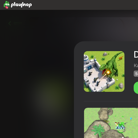
वापस
К
5
Dino Attack
Playhop रेटिंग
50
4,2
खिलाड़ियों की रेटिंग
12+