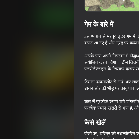
आर्केड
कार्रवाई
Каракусики
अब खेलें
गेम के बारे में
इस एक्शन से भरपूर शूटर गेम में, 
समान खेल
वापस आ गए हैं और ग्रह पर कब्जा क
आपके पास अपने निपटान में योद्ध
संयोजित करना होगा । टीम जितनी 
पटरोडैक्टाइल के खिलाफ क्रूर लड़ा
विशाल डायनासोर से लड़ें और खतरनाक 
71
77
डायनासोर की भीड़ पर काबू पाना और
Epic Rage!
Dominators: Fight
Dinosaurs
खेल में प्रत्येक स्थान घने जंगलों
प्रत्येक स्थान खतरों से भरा है
कैसे खेलें
पीसी पर, चरित्र को स्थानांतरित क
74
60