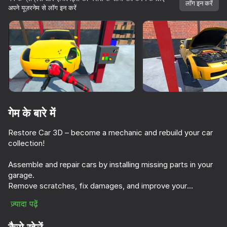
सभी आपके।
लॉग इन करें
अपने यूज़रनेम से लॉग इन करें
डिवाइस घुमाएँ
यह गेम केवल लैंडस्केप
ओरिएंटेशन का समर्थन करता है
शुरू करें
गेम के बारे में
Restore Car 3D – become a mechanic and rebuild your car
collection!
Assemble and repair cars by installing missing parts in your
garage.
प्ले
Remove scratches, fix damages, and improve your
vehicles!
ज़्यादा पढ़ें
72
69
68
72
Once repaired, hit the city streets to drift and test your
Crash X
cars in traffic!
Cool Cars Run 3D
Car Crash Test
Drift vanity