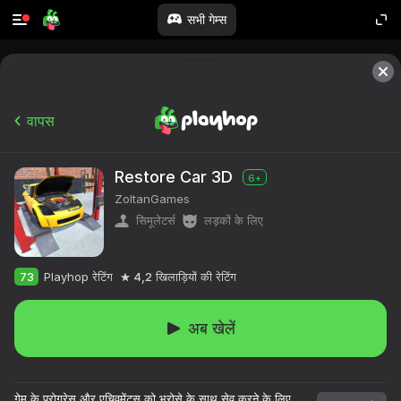
सभी गेम्स
वापस
Restore Car 3D
6+
ZoltanGames
सिमूलेटर्स
लड़कों के लिए
73
Playhop रेटिंग
4,2
खिलाड़ियों की रेटिंग
अब खेलें
१०,००० से अधिक खेल।

सभी मुफ्त।

गेम के प्रोग्रेस और एचिवमेंट्स को भरोसे के साथ सेव करने के लिए