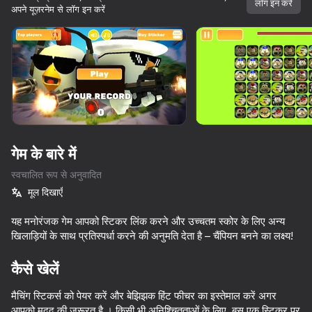
लॉग इन करें
अपने यूज़रनेम से लॉग इन करें
डिवाइस घुमाएँ
यह गेम केवल लैंडस्केप
ओरिएंटेशन का समर्थन करता है
गेम के बारे में
स्वचालित रूप से अनुवादित
मूल दिखाएँ
यह मनोरंजक गेम आपको स्टिकर लिंक करने और उच्चतम स्कोर के लिए अन्य
खिलाड़ियों के साथ प्रतिस्पर्धा करने की अनुमति देता है – चैंपियन बनने का लक्ष्य!
प्ले
कैसे खेलें
65
63
60
60
मैचिंग स्टिकर्स को पेयर करें और बेझिझक हिंट फीचर का इस्तेमाल करें अगर
Western Sniper: Cowboy Shooter
Save Memes 3D
Cut OmegaNuggets (Singing Nuggets)
आपको मदद की जरूरत है । किसी भी अनिश्चितताओं के लिए, बस एक स्टिकर पर