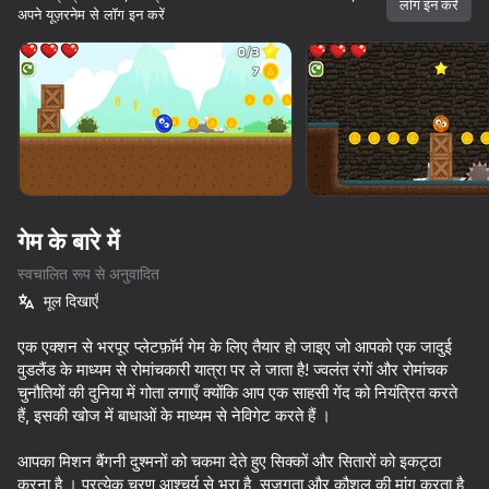
लॉग इन करें
अपने यूज़रनेम से लॉग इन करें
डिवाइस घुमाएँ
यह गेम केवल लैंडस्केप
ओरिएंटेशन का समर्थन करता है
गेम के बारे में
स्वचालित रूप से अनुवादित
मूल दिखाएँ
एक एक्शन से भरपूर प्लेटफ़ॉर्म गेम के लिए तैयार हो जाइए जो आपको एक जादुई
वुडलैंड के माध्यम से रोमांचकारी यात्रा पर ले जाता है! ज्वलंत रंगों और रोमांचक
चुनौतियों की दुनिया में गोता लगाएँ क्योंकि आप एक साहसी गेंद को नियंत्रित करते
प्ले
हैं, इसकी खोज में बाधाओं के माध्यम से नेविगेट करते हैं ।
36
65
49
60
आपका मिशन बैंगनी दुश्मनों को चकमा देते हुए सिक्कों और सितारों को इकट्ठा
Apple Worm
Cut the Rope: Magic
Stack Fire Ball
करना है । प्रत्येक चरण आश्चर्य से भरा है, सजगता और कौशल की मांग करता है,