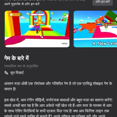
लॉग इन करें
अपने यूज़रनेम से लॉग इन करें
डिवाइस घुमाएँ
यह गेम केवल लैंडस्केप
ओरिएंटेशन का समर्थन करता है
गेम के बारे में
स्वचालित रूप से अनुवादित
मूल दिखाएँ
आसान मज़ा ओबी एक रोमांचक और गतिशील गेम है जो एक प्रसिद्ध मोबाइल गेम के
समान है!
प्ले
इस खेल में, आप रंगीन सीढ़ियों, मनोरंजक बाधाओं और बहुत मज़ा का सामना करेंगे!
सबसे अच्छी बात यह है कि आप अकेले नहीं खेल रहे हैं-आप स्तर के माध्यम से आप
71
72
70
65
के साथ रेसिंग विरोधियों के सभी प्रकार मिल गया है! क्या आप फिनिश लाइन तक
Your Obby Change Size
Cart Ride Obby
Escape the Lava: Obby
Perfect Flip
पहुंचने वाले पहले व्यक्ति हो सकते हैं? अपने कौशल का परीक्षण करें और अपने