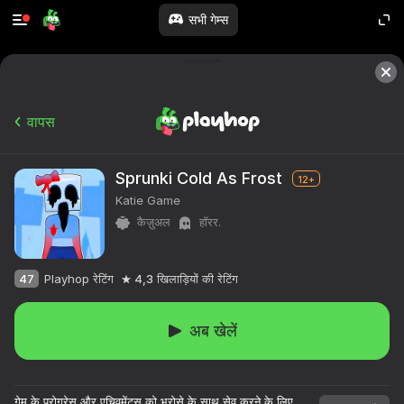
सभी गेम्स
वापस
Sprunki Cold As Frost
12+
Katie Game
कैज़ुअल
हॉरर.
47
Playhop रेटिंग
4,3
खिलाड़ियों की रेटिंग
अब खेलें
१०,००० से अधिक खेल।

सभी मुफ्त।

गेम के प्रोग्रेस और एचिवमेंट्स को भरोसे के साथ सेव करने के लिए