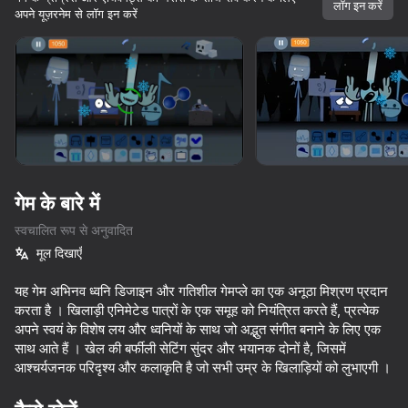
सभी आपके।
लॉग इन करें
अपने यूज़रनेम से लॉग इन करें
शुरू करें
गेम के बारे में
स्वचालित रूप से अनुवादित
मूल दिखाएँ
यह गेम अभिनव ध्वनि डिजाइन और गतिशील गेमप्ले का एक अनूठा मिश्रण प्रदान
करता है । खिलाड़ी एनिमेटेड पात्रों के एक समूह को नियंत्रित करते हैं, प्रत्येक
अपने स्वयं के विशेष लय और ध्वनियों के साथ जो अद्भुत संगीत बनाने के लिए एक
साथ आते हैं । खेल की बर्फीली सेटिंग सुंदर और भयानक दोनों है, जिसमें
आश्चर्यजनक परिदृश्य और कलाकृति है जो सभी उम्र के खिलाड़ियों को लुभाएगी ।
53
58
54
62
10,000 से अधिक गेम।

सभी मुफ्त। सभी आपके।
Sniper Shot: Bullet Time
Sprunked
Sprunki Kissing Mod
Sprunki Shu