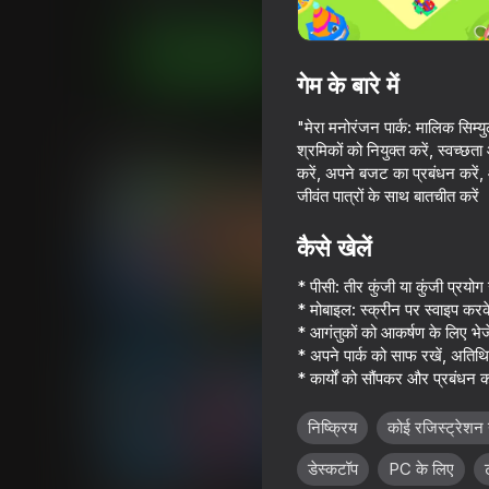
कैज़ुअल
सिमूलेटर्स
TestMakers
अब खेलें
गेम के बारे में
"मेरा मनोरंजन पार्क: मालिक सिम्य
समान खेल
श्रमिकों को नियुक्त करें, स्वच्छत
करें, अपने बजट का प्रबंधन करें
जीवंत पात्रों के साथ बातचीत करे
कैसे खेलें
* पीसी: तीर कुंजी या कुंजी प्र
62
* मोबाइल: स्क्रीन पर स्वाइप करक
Obby: Sky Hazard
Telekinesis Attack
* आगंतुकों को आकर्षण के लिए भेजे
* अपने पार्क को साफ रखें, अतिथि 
* कार्यों को सौंपकर और प्रबंधन 
निष्क्रिय
कोई रजिस्ट्रेशन 
16+
48
46
डेस्कटॉप
PC के लिए