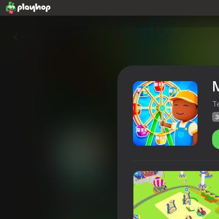
वापस
T
3
My Amusement Park: Owner 
Playhop रेटिंग
39
4,1
खिलाड़ियों की रेटिंग
6+