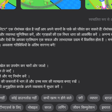
स्वचालित रूप से 
ुलेटर" एक रोमांचक खेल है जहाँ आप अपने सपनों के पार्क को जीवंत कर सकते हैं! रोमांचका
ा और व्यवस्था सुनिश्चित करें, और ग्राहकों की एक स्थिर धारा को आकर्षित करें । अनन्य थ
, और देखें कि आपका प्रतिष्ठान एक सफल और लाभदायक उद्यम में विकसित होता है । मनो
ं । अवकाश गतिविधियों के अंतिम सरगना बनें!
योग खेल का उपयोग कर चारों ओर जाओ ।
49
े ले जाएँ ।
!
Traffic Gap: Merge Rush
Stack Fire Ball
ं और नए निर्माण करें ।
की जरूरतों में भाग लें और उच्च स्तर की स्वच्छता बनाए रखें ।
को अनुकूलित करके अपने व्यवसाय में सुधार करें ।
नहीं
कोई डाउनलोड नहीं
कभी खत्म न होने वाले
फ़्री
व्यापार
ब्राउ
52
42
टीनएज़र्स के लिए
मोबाइल
सरल
लर्निंग
जीवन सिम्युलेशन
इमारत