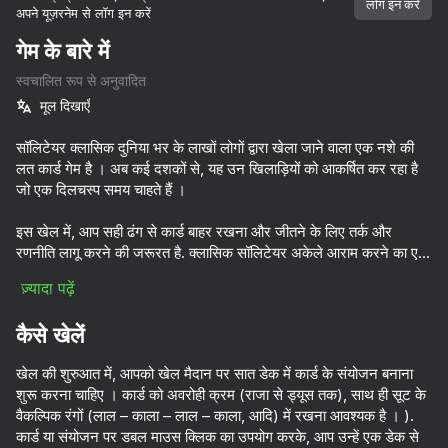
सभी आपके।
लॉग इन करें
अपने यूज़रनेम से लॉग इन करें
डिवाइस घुमाएँ
गेम के बारे में
यह गेम केवल लैंडस्केप
स्वचालित रूप से अनुवादित
ओरिएंटेशन का समर्थन करता है
मूल दिखाएँ
शुरू करें
सॉलिटेयर क्लासिक दुनिया भर के लाखों लोगों द्वारा खेला जाने वाला एक नशे की
लत कार्ड गेम है । अब कई दशकों से, यह उन खिलाड़ियों को आकर्षित कर रहा है
जो एक दिलचस्प समय चाहते हैं ।
इस खेल में, आप सही ढंग से कार्ड बाहर रखना और जीतने के लिए तर्क और
रणनीति लागू करने की जरूरत है. क्लासिक सॉलिटेयर अकेले आराम करने का एक
शानदार तरीका है । फेरबदल कार्ड की आवाज़ और डेक की सरसराहट शांत और
ज़्यादा पढ़ें
शांति का माहौल बनाती है । सॉलिटेयर क्लासिक अपनी सादगी और आकर्षण के
कारण अपनी प्रासंगिकता नहीं खोता है ।
कैसे खेलें
प्ले
खेल की शुरुआत में, आपको खेल मैदान पर सात डेक में कार्ड के संयोजन बनाना
शुरू करना चाहिए । कार्ड को अवरोही क्रम (राजा से ड्यूस तक), साथ ही सूट के
84
74
64
73
वैकल्पिक रंगों (लाल – काला – लाल – काला, आदि) में रखना आवश्यक है । ).
Solitaire Classic Klondike
Klondike 2025
Solitaire
ONU
कार्ड या संयोजन पर डबल माउस क्लिक का उपयोग करके, आप उन्हें एक डेक से