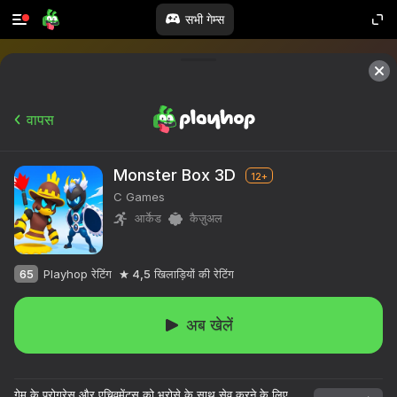
सभी गेम्स
वापस
Monster Box 3D
12+
C Games
आर्केड
कैज़ुअल
65
Playhop रेटिंग
4,5
खिलाड़ियों की रेटिंग
अब खेलें
१०,००० से अधिक खेल।

सभी मुफ्त।

गेम के प्रोग्रेस और एचिवमेंट्स को भरोसे के साथ सेव करने के लिए