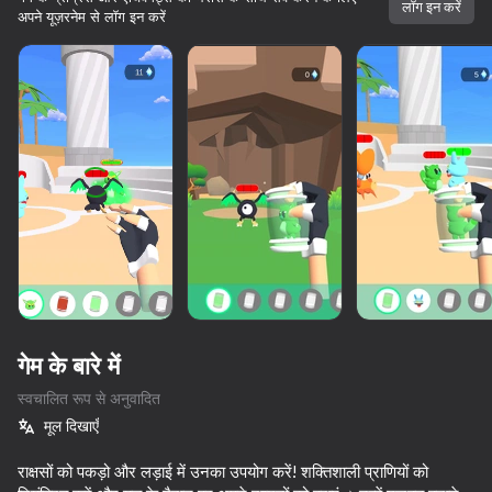
सभी आपके।
लॉग इन करें
अपने यूज़रनेम से लॉग इन करें
शुरू करें
गेम के बारे में
स्वचालित रूप से अनुवादित
मूल दिखाएँ
80
72
68
70
10,000 से अधिक गेम।

सभी मुफ्त। सभी आपके।
Stick Kombat 2D
राक्षसों को पकड़ो और लड़ाई में उनका उपयोग करें! शक्तिशाली प्राणियों को
Archer Ragdoll Masters
Sword Master: Slice Your Enemies!
Sticky Car