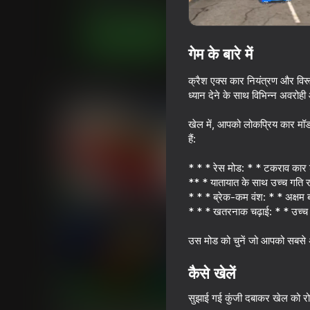
लड़कों के लिए
रेसिंग
MZGames
अब खेलें
गेम के बारे में
क्रैश एक्स कार नियंत्रण और विरूप
समान खेल
ध्यान देने के साथ विभिन्न अवरोह
खेल में, आपको लोकप्रिय कार मॉड
हैं:
* * * रेस मोड: * * टकराव कार शरी
** * यातायात के साथ उच्च गति रन
72
77
* * * ब्रेक-कम वंश: * * अक्षम
Race Survival: Arena King
Enduro Cross Moto
* * * खतरनाक चढ़ाई: * * उच्च गति
उस मोड को चुनें जो आपको सबसे अच
कैसे खेलें
73
72
सुझाई गई कुंजी दबाकर खेल को रो