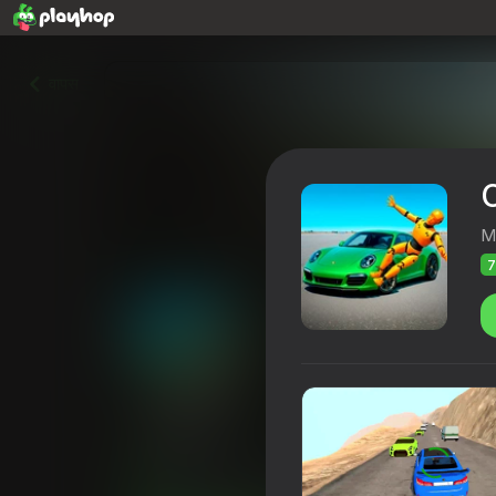
वापस
M
7
Crash X
Playhop रेटिंग
72
4,2
खिलाड़ियों की रेटिंग
12+