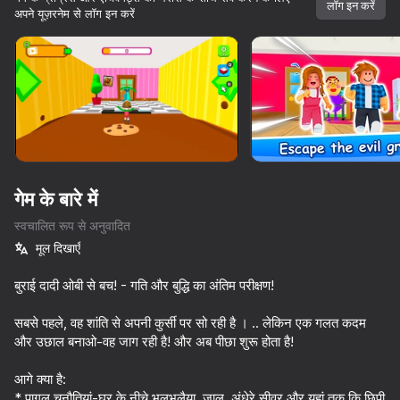
लॉग इन करें
अपने यूज़रनेम से लॉग इन करें
डिवाइस घुमाएँ
यह गेम केवल लैंडस्केप
ओरिएंटेशन का समर्थन करता है
गेम के बारे में
स्वचालित रूप से अनुवादित
मूल दिखाएँ
बुराई दादी ओबी से बच! - गति और बुद्धि का अंतिम परीक्षण!
सबसे पहले, वह शांति से अपनी कुर्सी पर सो रही है । .. लेकिन एक गलत कदम
प्ले
और उछाल बनाओ-वह जाग रही है! और अब पीछा शुरू होता है!
84
83
75
71
आगे क्या है:
Rainbow Friends Return
Obby: Escape from Barry Prison
Squid Game: Royale
* पागल चुनौतियां-घर के नीचे भूलभुलैया, जाल, अंधेरे सीवर और यहां तक कि छिपी