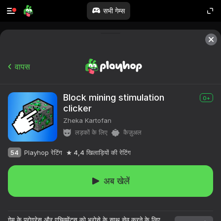
सभी गेम्स
वापस
Block mining stimulation
0+
clicker
Zheka Kartofan
लड़कों के लिए
कैज़ुअल
54
Playhop रेटिंग
4,4
खिलाड़ियों की रेटिंग
अब खेलें
१०,००० से अधिक खेल।

सभी मुफ्त।

गेम के प्रोग्रेस और एचिवमेंट्स को भरोसे के साथ सेव करने के लिए