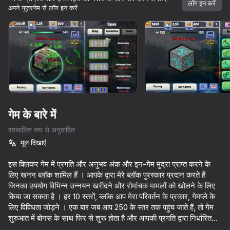
सभी आपके।
लॉग इन करें
अपने यूज़रनेम से लॉग इन करें
डिवाइस घुमाएँ
यह गेम केवल लैंडस्केप
ओरिएंटेशन का समर्थन करता है
शुरू करें
गेम के बारे में
स्वचालित रूप से अनुवादित
मूल दिखाएँ
इस क्लिकर गेम में प्रगति और अनुभव अंक और इन-गेम मुद्रा प्राप्त करने के
लिए खनन ब्लॉक शामिल हैं । आपके द्वारा मेरे ब्लॉक पुरस्कार प्रदान करते हैं
जिनका उपयोग विभिन्न उन्नयन खरीदने और रोमांचक मामलों को खोलने के लिए
प्ले
किया जा सकता है । हर 10 स्तरों, ब्लॉक आप मेरा परिवर्तन के प्रकार, गेमप्ले के
लिए विविधता जोड़ने । एक बार जब आप 250 के स्तर तक पहुंच जाते हैं, तो गेम
68
59
56
64
शुरुआत में बोनस के साथ फिर से शुरू होता है और आपकी प्रगति द्वारा निर्धारित
Noob vs FNAF
Mine Crusher
Mine Rush 3D
अतिरिक्त स्तर! सभी ब्लॉकों को इकट्ठा करें, अपने चरित्र को अपग्रेड करें, और