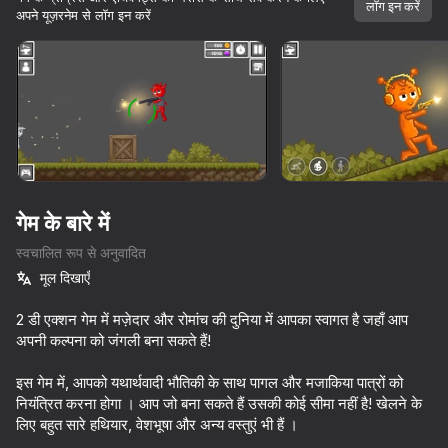
लॉग इन करें
अपने यूज़रनेम से लॉग इन करें
डिवाइस घुमाएँ
यह गेम केवल लैंडस्केप
ओरिएंटेशन का समर्थन करता है
गेम के बारे में
स्वचालित रूप से अनुवादित
मूल दिखाएँ
2 डी एक्शन गेम में मज़ेदार और रोमांच की दुनिया में आपका स्वागत है जहाँ आप
अपनी कल्पना को जंगली बना सकते हैं!
प्ले
इस गेम में, आपको यथार्थवादी भौतिकी के साथ पागल और मजाकिया पात्रों को
नियंत्रित करना होगा । आप जो बना सकते हैं उसकी कोई सीमा नहीं है! खेलने के
82
95
72
83
लिए बहुत सारे हथियार, वेशभूषा और अन्य वस्तुएं भी हैं ।
DTA 6
Melon Sandbox
Bodycam Shooter
They Are C