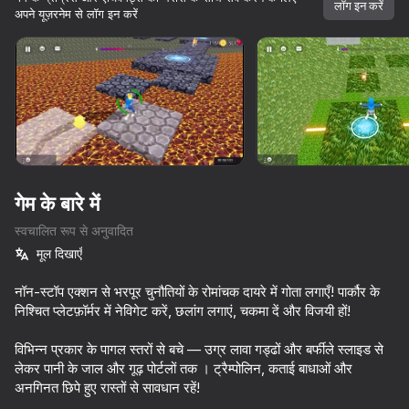
लॉग इन करें
अपने यूज़रनेम से लॉग इन करें
डिवाइस घुमाएँ
यह गेम केवल लैंडस्केप
ओरिएंटेशन का समर्थन करता है
गेम के बारे में
स्वचालित रूप से अनुवादित
मूल दिखाएँ
नॉन-स्टॉप एक्शन से भरपूर चुनौतियों के रोमांचक दायरे में गोता लगाएँ! पार्कौर के
निश्चित प्लेटफ़ॉर्मर में नेविगेट करें, छलांग लगाएं, चकमा दें और विजयी हों!
प्ले
विभिन्न प्रकार के पागल स्तरों से बचे — उग्र लावा गड्ढों और बर्फीले स्लाइड से
लेकर पानी के जाल और गूढ़ पोर्टलों तक । ट्रैम्पोलिन, कताई बाधाओं और
83
72
74
70
अनगिनत छिपे हुए रास्तों से सावधान रहें!
Obby: Escape from Barry Prison
Cart Ride Obby
Squid Game: Royale