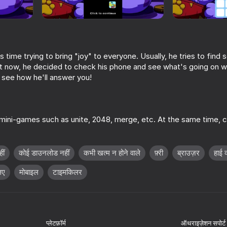
s time trying to bring "joy" to everyone. Usually, he tries to fin
ght now, he decided to check his phone and see what's going on w
o see how he'll answer you!
 mini-games such as unite, 2048, merge, etc. At the same time, 
16+
64
62
stard
Sprunki Retake Human New
Sprunki Retake Orig
ीं
कोई डाउनलोड नहीं
कभी खत्म न होने वाले
फ़्री
ब्राउज़र
हाई 
िए
मोबाइल
टाइमकिलर
71
56
प्लेटफ़ॉर्म
ऑथराइज़ेशन सपोर्ट