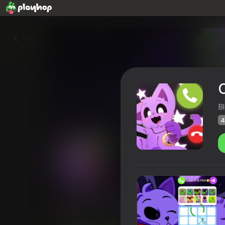
वापस
C
B
4
Call Catnap!
Playhop रेटिंग
43
4,5
खिलाड़ियों की रेटिंग
6+