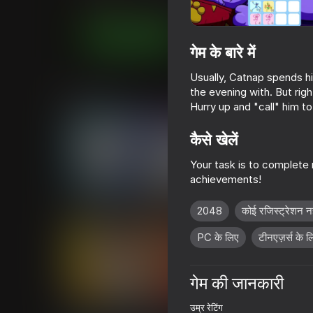
लड़कों के लिए
कैज़ुअल
BlehhUWU
अब खेलें
गेम के बारे में
Usually, Catnap spends hi
समान खेल
the evening with. But ri
Hurry up and "call" him t
कैसे खेलें
Your task is to complete
achievements!
63
60
Call Wenda Sprunki Now!
Sprunki Phase Mu
2048
कोई रजिस्ट्रेशन नह
PC के लिए
टीनएज़र्स के ल
गेम की जानकारी
52
55
उम्र रेटिंग