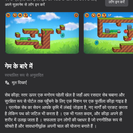
लॉग इन करें
अपने यूज़रनेम से लॉग इन करें
डिवाइस घुमाएँ
यह गेम केवल लैंडस्केप
ओरिएंटेशन का समर्थन करता है
गेम के बारे में
स्वचालित रूप से अनुवादित
मूल दिखाएँ
सेब कीड़ा: स्तर ऊपर एक मनोरम पहेली खेल है जहाँ आप रसदार सेब चबाना और
सुरक्षित रूप से पोर्टल तक पहुँचने के लिए एक मिशन पर एक फुर्तीला कीड़ा गाइड है
। प्रत्येक सेब का सेवन आपके कृमि में लंबाई जोड़ता है, नए मार्गों को प्रकट करता
प्ले
है लेकिन पथ को जटिल भी करता है । एक भी गलत कदम, और कीड़ा अपने ही
शरीर में उलझ जाता है । सफलता उन लोगों की पक्षधर है जो रणनीतिक रूप से
66
78
75
67
सोचते हैं और सावधानीपूर्वक अपनी चाल की योजना बनाते हैं ।
We Become What We Behold
Inkly Arena
Parkour
Sausage Fli