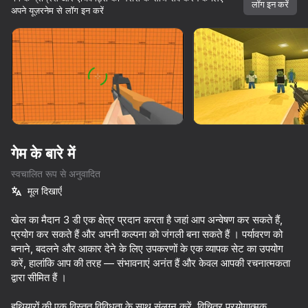
लॉग इन करें
अपने यूज़रनेम से लॉग इन करें
डिवाइस घुमाएँ
यह गेम केवल लैंडस्केप
ओरिएंटेशन का समर्थन करता है
गेम के बारे में
स्वचालित रूप से अनुवादित
मूल दिखाएँ
खेल का मैदान 3 डी एक क्षेत्र प्रदान करता है जहां आप अन्वेषण कर सकते हैं,
प्रयोग कर सकते हैं और अपनी कल्पना को जंगली बना सकते हैं । पर्यावरण को
बनाने, बदलने और आकार देने के लिए उपकरणों के एक व्यापक सेट का उपयोग
प्ले
करें, हालांकि आप की तरह — संभावनाएं अनंत हैं और केवल आपकी रचनात्मकता
द्वारा सीमित हैं ।
99
81
95
72
Gamer's Mod
DTA 6
Melon Sandbox
Crash X
हथियारों की एक विस्तृत विविधता के साथ संलग्न करें, विचित्र प्रयोगात्मक