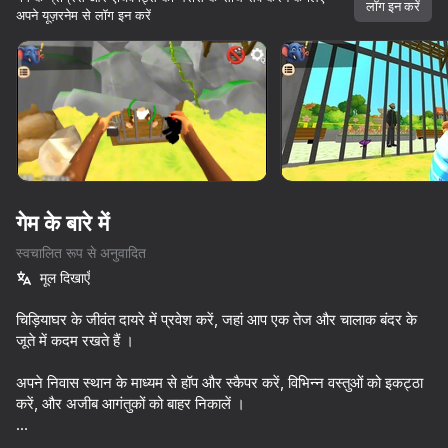
लॉग इन करें
अपने यूज़रनेम से लॉग इन करें
डिवाइस घुमाएँ
यह गेम केवल लैंडस्केप
ओरिएंटेशन का समर्थन करता है
गेम के बारे में
स्वचालित रूप से अनुवादित
मूल दिखाएँ
चिड़ियाघर के जीवंत दायरे में प्रवेश करें, जहां आप एक तेज और चालाक बंदर के
जूते में कदम रखते हैं ।
प्ले
अपने निवास स्थान के माध्यम से हॉप और स्कैपर करें, विभिन्न वस्तुओं को इकट्ठा
करें, और अजीब आगंतुकों को बाहर निकालें ।
85
84
70
75
अधिक गेम
Paint Hide & Seek
Rainbow Friends Return
Nextbots: Sandbox of Memes
I Am Quadro
चंचल हाथी द्वारा सौंपे गए मनोरंजक मिशनों को पूरा करें, नए कौशल की खोज करें