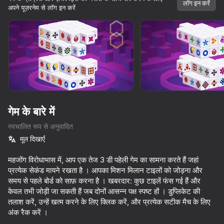
लॉग इन करें
अपने यूज़रनेम से लॉग इन करें
गेम के बारे में
स्वचालित रूप से अनुवादित
मूल दिखाएँ
महजोंग विरोधाभास में, आप एक तेज 3 डी पहेली गेम का सामना करते हैं जहां
प्रत्येक सेकंड मायने रखता है । आपका मिशन मिलान टाइलों को जोड़ना और
समय से पहले बोर्ड को साफ़ करना है । खबरदार: कुछ टाइलें फंस गई हैं और
केवल तभी जोड़ी जा सकती हैं जब दोनों आसन्न पक्ष स्पष्ट हों । डुप्लिकेट की
तलाश करें, उन्हें खत्म करने के लिए क्लिक करें, और प्रत्येक सटीक मैच के लिए
86
78
87
85
अंक रैक करें ।
Block Blast 2048
Block Master - Super Puzzle!
Tap Arrows: New Levels
Arrow Out