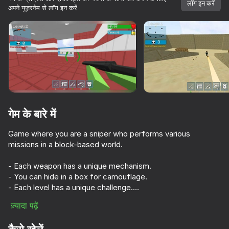
लॉग इन करें
अपने यूज़रनेम से लॉग इन करें
डिवाइस घुमाएँ
यह गेम केवल लैंडस्केप
ओरिएंटेशन का समर्थन करता है
गेम के बारे में
Game where you are a sniper who performs various
missions in a block-based world.
- Each weapon has a unique mechanism.
- You can hide in a box for camouflage.
प्ले
- Each level has a unique challenge.
- There a level where you can shoot from a helicopter.
ज़्यादा पढ़ें
82
72
64
85
- The graphics are similar to Minecraft.
अधिक गेम
DTA 6
Bodycam Shooter
Break the Noob Completely!