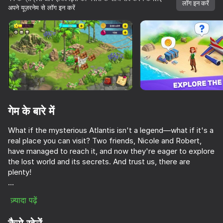
लॉग इन करें
अपने यूज़रनेम से लॉग इन करें
डिवाइस घुमाएँ
यह गेम केवल लैंडस्केप
ओरिएंटेशन का समर्थन करता है
गेम के बारे में
What if the mysterious Atlantis isn't a legend—what if it's a
real place you can visit? Two friends, Nicole and Robert,
have managed to reach it, and now they're eager to explore
the lost world and its secrets. And trust us, there are
plenty!
प्ले
Strange artifacts, exotic flora, and creatures never seen
ज़्यादा पढ़ें
83
71
67
76
before await those brave enough to explore the lost islands
and reveal their secrets. Yet you won't travel alone—a
Fortzone Battle Royale
Your Obby Change Size
Spider Dude Parkour