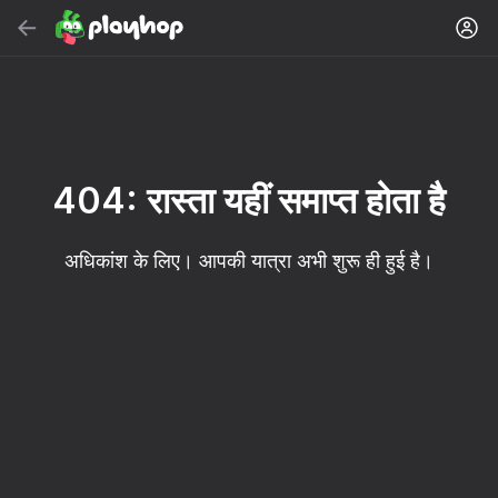
सर्च करें
गेम या शैली खोजें
मुफ़्त ऑनलाइन गेम
अनुशंसित
404: रास्ता यहीं समाप्त होता है
अधिकांश के लिए। आपकी यात्रा अभी शुरू ही हुई है।
16+
85
89
86
Spider Solitaire (1, 2,
Duck Rescue: Screw
Mahjong Blast
and 4 suits)
Clear