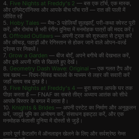
4.
Five Nights at Freddy's 2
— बस एक टॉर्च, एक मास्क,
और एनिमेट्रॉनिक्स और आपके बीच पाँच रातें — रात की पाली में
जीवित रहें
5.
Hoby Tales
— मैच-3 पहेलियाँ सुलझाएँ, परी-कथा क्वेस्ट पूरी
करें, और रोमांच से भरी रंगीन दुनिया में मनमोहक पात्रों की मदद करें।
6.
Offroad Outlaws
— अपनी ट्रक को शुरुआत से ट्यून करें
और कीचड़, पहाड़ों और रेगिस्तान से होकर जाने वाले ओपन-वर्ल्ड
ट्रेल्स पर निकलें।
7.
Grow a Garden
— बीज बोएँ, अपने बगीचे की देखभाल करें,
और इसे अपनी गति से खिलते हुए देखें।
8.
Geometry Dash Wave: Original
— एक गलत टैप और
सब खत्म — रिदम-सिंक्ड बाधाओं के माध्यम से लहर की सवारी करें
जहाँ समय सब कुछ है।
9.
Five Nights at Freddy's 4
— बुरा सपना आपके घर तक
पीछा करता है — FNAF का सबसे तीव्र अध्याय आतंक को सीधे
आपके बिस्तर के बगल में लाता है।
10.
Knights & Brides
— अपनी एस्टेट का निर्माण और अनुकूलन
करें, जादुई भूमि का अन्वेषण करें, संसाधन इकट्ठा करें, और एक
मनमोहक फंतासी दुनिया में दोस्तों से जुड़ें।
हमारे पूर्ण कैटलॉग में ऑनलाइन खेलने के लिए और सर्वश्रेष्ठ गेम्स