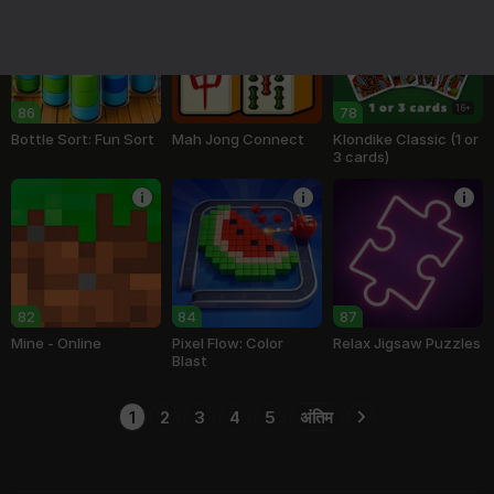
16+
86
78
Bottle Sort: Fun Sort
Mah Jong Connect
Klondike Classic (1 or
3 cards)
82
84
87
Mine - Online
Pixel Flow: Color
Relax Jigsaw Puzzles
Blast
1
2
3
4
5
अंतिम