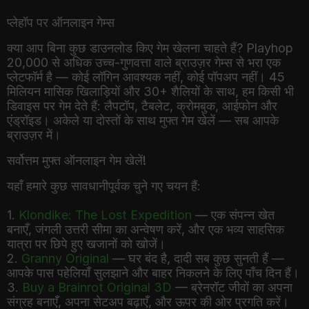
प्लेहॉप पर ऑनलाइन गेम्स
क्या आप बिना कुछ डाउनलोड किए गेम खेलना चाहते हैं? Playhop
20,000 से अधिक उच्च-गुणवत्ता वाले ब्राउज़र गेम्स से भरा एक
प्लेटफॉर्म है — कोई लॉगिन आवश्यक नहीं, कोई पॉपअप नहीं। 45
मिलियन मासिक खिलाड़ियों और 30+ शैलियों के साथ, हम किसी भी
डिवाइस पर गेम देते हैं: लैपटॉप, टैबलेट, क्रोमबुक, आईफोन और
एंड्रॉइड। अकेले या दोस्तों के साथ मुफ्त गेम खेलें — सब आपके
ब्राउज़र में।
सर्वोत्तम मुफ्त ऑनलाइन गेम खेलें!
यहाँ हमारे कुछ सावधानीपूर्वक चुने गए चयन हैं:
1.
Klondike: The Lost Expedition
— एक संपन्न खेत
बनाएँ, जंगली उत्तरी सीमा का अन्वेषण करें, और एक भव्य साहसिक
यात्रा पर छिपे हुए खजानों को खोजें।
2.
Granny Original
— घर बंद है, दादी सब कुछ सुनती हैं —
आपके पास पहेलियाँ सुलझाने और बाहर निकलने के लिए पाँच दिन हैं।
3.
Buy a Brainrot Original 3D
— ब्रेनरॉट जीवों का अपना
संग्रह बनाएँ, अपना सेटअप बढ़ाएँ, और ऊपर की ओर प्रगति करें।