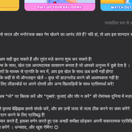
स्वचालित रूप से 
े सरल और मनोरंजक बबल गेम खेलने का आनंद लेते हैं? यदि हां, तो आप इस शानदा
 सही कूद सकते हैं और तुरंत मज़े करना शुरू कर सकते हैं!
्स के साथ, खेल एक आरामदायक वातावरण बनाता है जो आपको अनुभव में डुबो देता है ।
रों के माध्यम से प्रगति के रूप में, आप इस खेल के साथ ऊब कभी नहीं होगा!
े कहीं से भी ऑनलाइन खेलें – कुछ भी डाउनलोड करने की आवश्यकता नहीं है!
59
73
िए लीडरबोर्ड पर अपने दोस्तों और अन्य खिलाड़ियों के साथ प्रतिस्पर्धा करें!
Mine Crusher
No Pain No Gain - 
Sandbox
अब "प्ले" पर क्लिक करें और "गुब्बारे: फुलाएं और पॉप न करें" की रोमांचक दुनिया में मज
 कृपया बेझिझक हमसे संपर्क करें, और हम उन्हें जल्द से जल्द ठीक करने पर काम करे
रदान करने के लिए प्रतिबद्ध हैं!
या प्यार करते हैं, इसका वर्णन करते हुए एक अच्छी समीक्षा छोड़कर अपनी सकारात्मक प्रत
 करेंगे । धन्यवाद, और खुश गेमिंग! 😊
68
67