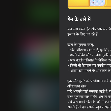
पज़ल्स
कैज़ुअल
Eccentric Studio
अब खेलें
गेम के बारे में
क्या आप बबल हिट और पफ अप जैस
समान खेल
इलाज के लिए कर रहे हैं!
खेल के प्रमुख पहलू:
- खेल सीखना आसान है, इसलिए आप
- अपने जीवंत और रमणीय ग्राफिक
- आप बढ़ती कठिनाई के विभिन्न स्त
- किसी भी डिवाइस का उपयोग करक
78
68
- अंतिम डींग मारने के अधिकार के ल
Inkly Arena
Gun Clone!
एक और दूसरे की प्रतीक्षा न करें-
ऑनलाइन खेल!
यदि आपको कोई समस्या आती है, तो
उच्च गुणवत्ता वाले गेमिंग अनुभव प्
यदि आप हमारे खेल के बारे में क्
सकते हैं तो हम इसकी बहुत सराहना
74
65