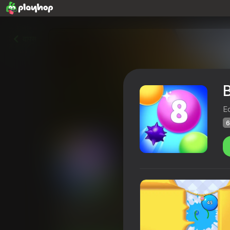
वापस
B
E
6
Balloons: Inflate and DO NO
Playhop रेटिंग
62
4,3
खिलाड़ियों की रेटिंग
6+