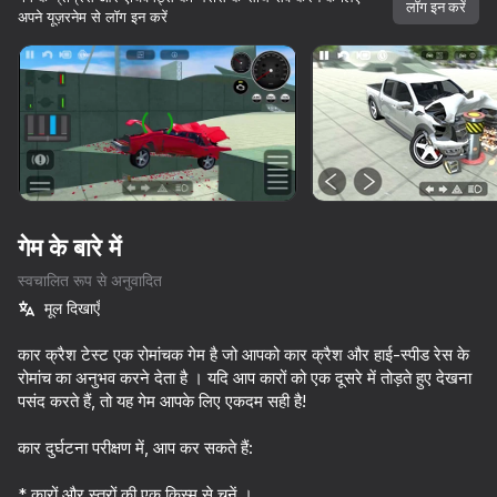
लॉग इन करें
अपने यूज़रनेम से लॉग इन करें
डिवाइस घुमाएँ
यह गेम केवल लैंडस्केप
ओरिएंटेशन का समर्थन करता है
गेम के बारे में
स्वचालित रूप से अनुवादित
मूल दिखाएँ
कार क्रैश टेस्ट एक रोमांचक गेम है जो आपको कार क्रैश और हाई-स्पीड रेस के
रोमांच का अनुभव करने देता है । यदि आप कारों को एक दूसरे में तोड़ते हुए देखना
पसंद करते हैं, तो यह गेम आपके लिए एकदम सही है!
प्ले
कार दुर्घटना परीक्षण में, आप कर सकते हैं:
72
72
72
69
Crash X
Race Survival: Arena King
Bodycam Shooter
Cool Cars R
* कारों और स्तरों की एक किस्म से चुनें ।