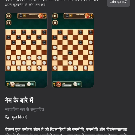
लॉग इन करें
अपने यूज़रनेम से लॉग इन करें
गेम के बारे में
स्वचालित रूप से अनुवादित
मूल दिखाएँ
42
38
33
10,000 से अधिक गेम।

सभी मुफ्त। सभी आपके।
Call Metromen
चेकर्स एक मनोरम खेल है जो खिलाड़ियों को रणनीति, रणनीति और विश्लेषणात्मक
Brainrot Evolution: Clicker
Keyboard Obby: +1 Speed