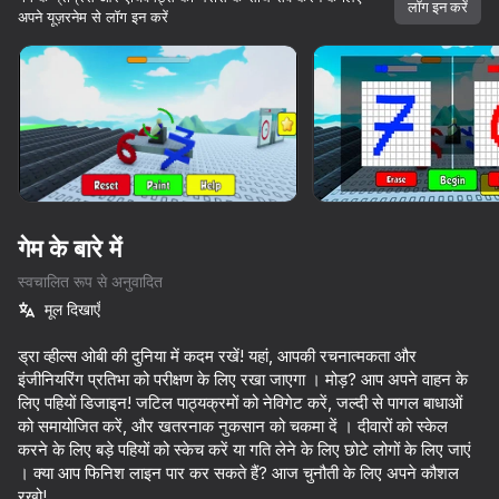
लॉग इन करें
अपने यूज़रनेम से लॉग इन करें
डिवाइस घुमाएँ
यह गेम केवल लैंडस्केप
ओरिएंटेशन का समर्थन करता है
गेम के बारे में
स्वचालित रूप से अनुवादित
मूल दिखाएँ
ड्रा व्हील्स ओबी की दुनिया में कदम रखें! यहां, आपकी रचनात्मकता और
इंजीनियरिंग प्रतिभा को परीक्षण के लिए रखा जाएगा । मोड़? आप अपने वाहन के
लिए पहियों डिजाइन! जटिल पाठ्यक्रमों को नेविगेट करें, जल्दी से पागल बाधाओं
प्ले
को समायोजित करें, और खतरनाक नुकसान को चकमा दें । दीवारों को स्केल
करने के लिए बड़े पहियों को स्केच करें या गति लेने के लिए छोटे लोगों के लिए जाएं
70
68
54
। क्या आप फिनिश लाइन पार कर सकते हैं? आज चुनौती के लिए अपने कौशल
ASMR Keyboard Tower
Keyboard Escape Admin Mod Obby
Attack & Dash
Mine: Mini
रखो!