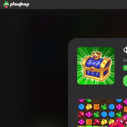
वापस
F
7