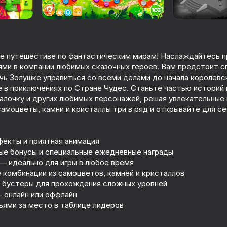
ое путешестиве по фантастическим мирам! Наслаждайтесь п
ми в компании любимых сказочных героев. Вам предстоит с
чь Золушке управиться со всеми делами до начала королевск
 в приключениях по Стране Чудес. Станьте частью историй 
алочку и других любимых персонажей, решая увлекательные 
амоцветы, камни и кристаллы три в ряд и открывайте для с
фекты и приятная анимация
е бонусы и специальные ежедневные награды
— идеально для игры в любое время
 комбинации из самоцветов, камней и кристаллов
 бустеры для прохождения сложных уровней
 онлайн или оффлайн
ьями за место в таблице лидеров