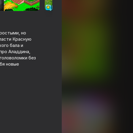
ростыми, но
пасти Красную
ого бала и
про Аладдина,
головоломки без
ебя новые