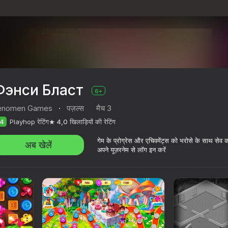
Фэнси Бласт
6+
enomen Games
·
पज़ल्स
मैच 3
4
Playhop रेटिंग
4,0
खिलाड़ियों की रेटिंग
गेम के प्रोग्रेस और एचिवमेंट्स को भरोसे के साथ सेव 
अब खेलें
अपने यूज़रनेम से लॉग इन करें