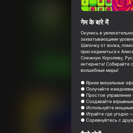
गेम के बारे में
Фэнси Бласт
Окунись в увлекательн
захватывающими уровня
Playhop रेटिंग
74
4,0
खिलाड़ियों की रेटिंग
6+
Шапочку от волка, помо
присоединиться к Алисе
पज़ल्स
मैच 3
Fenomen Games
Снежную Королеву, Рус
интернета! Собирайте с
अब खेलें
волшебные миры!
● Яркие визуальные эф
समान खेल
● Получайте ежедневны
● Простое управление 
● Создавайте взрывные
● Используйте мощные
● Играйте где угодно —
● Соревнуйтесь с друз